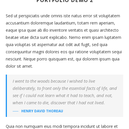
Sed ut perspiciatis unde omnis iste natus error sit voluptatem
accusantium doloremque laudantium, totam rem aperiam,
eaque ipsa quae ab illo inventore veritatis et quasi architecto
beatae vitae dicta sunt explicabo. Nemo enim ipsam luptatem
quia voluptas sit aspernatur aut odit aut fugit, sed quia
consequuntur magni dolores eos qui ratione voluptatem sequi
nesciunt. Neque porro quisquam est, qui dolorem ipsum quia
dolor sit amet.
I went to the woods because I wished to live
deliberately, to front only the essential facts of life, and
see if I could not learn what it had to teach, and not,
when I came to die, discover that I had not lived.
HENRY DAVID THOREAU
Quia non numquam eius modi tempora incidunt ut labore et