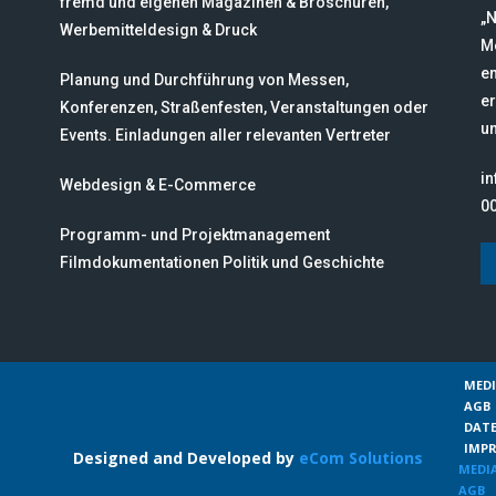
fremd und eigenen Magazinen & Broschüren,
„N
Werbemitteldesign & Druck
M
en
Planung und Durchführung von Messen,
er
Konferenzen, Straßenfesten, Veranstaltungen oder
un
Events. Einladungen aller relevanten Vertreter
i
Webdesign & E-Commerce
00
Programm- und Projektmanagement
Filmdokumentationen Politik und Geschichte
MED
AGB
DAT
IMP
Designed and Developed by
eCom Solutions
MEDI
AGB